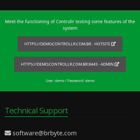
Meet the functioning of Controllr testing some features of the
system
HTTPS://DEMO.CONTROLLR.COM.BR - HOTSITE
HTTPS://DEMO.CONTROLLR.COM.BR:8443 - ADMIN
User: demo / Password: demo
Technical Support
software@brbyte.com